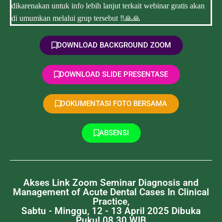
dikarenakan untuk info lebih lanjut terkait webinar gratis akan
di umumkan melalui grup tersebut ‼️🙏🙏
DOWNLOAD BACKGROUND ZOOM
DOWNLOAD SLIDE PRESENTASE
DOKUMENTASI FOTO BERSAMA
ABSENSI
Akses Link Zoom Seminar Diagnosis and
Management of Acute Dental Cases In Clinical
Practice,
Sabtu - Minggu, 12 - 13 April 2025 Dibuka
Pukul 08.30 WIB