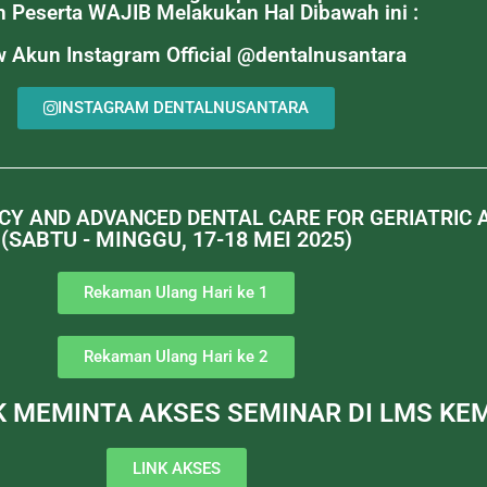
h Peserta WAJIB Melakukan Hal Dibawah ini :
w Akun Instagram Official @dentalnusantara
INSTAGRAM DENTALNUSANTARA
Y AND ADVANCED DENTAL CARE FOR GERIATRIC A
(SABTU - MINGGU, 17-18 MEI 2025)
Rekaman Ulang Hari ke 1
Rekaman Ulang Hari ke 2
UK MEMINTA AKSES SEMINAR DI LMS K
LINK AKSES