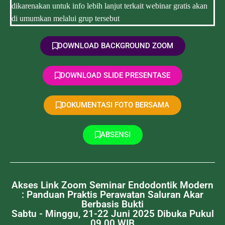
dikarenakan untuk info lebih lanjut terkait webinar gratis akan
di umumkan melalui grup tersebut
DOWNLOAD BACKGROUND ZOOM
DOWNLOAD SLIDE PRESENTASE
DOKUMENTASI FOTO BERSAMA
ABSENSI
Akses Link Zoom Seminar Endodontik Modern
: Panduan Praktis Perawatan Saluran Akar
Berbasis Bukti
Sabtu - Minggu, 21-22 Juni 2025 Dibuka Pukul
09.00 WIB